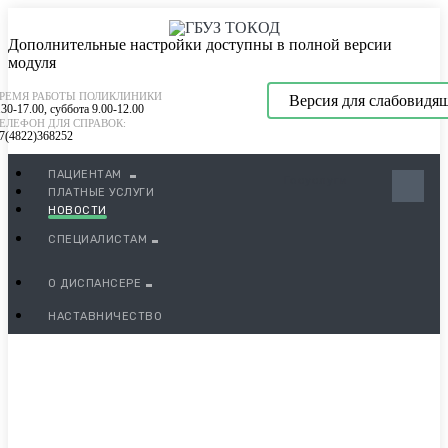
Дополнительные настройки доступны в полной версии
модуля
РЕМЯ РАБОТЫ ПОЛИКЛИНИКИ
Версия для слабовидя
.30-17.00, суббота 9.00-12.00
ЕЛЕФОН ДЛЯ СПРАВОК:
7(4822)368252
ПАЦИЕНТАМ
Госуслуги
ПЛАТНЫЕ УСЛУГИ
НОВОСТИ
СПЕЦИАЛИСТАМ
О ДИСПАНСЕРЕ
Главврач Тверского онкодиспансера:
НАСТАВНИЧЕСТВО
Не так страшен рак, если его заметит
вовремя