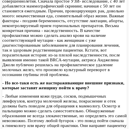
совершеннолетия. Сначала простое УЗИ- исследование, с 40 лет
добавляется маммографический скрининг, начиная с 50 лет он
становится ежегодным. Причин, провоцирующих рак, довольно
много: некачественная еда, сомнительный образ жизни. Важные
факторы - поздняя беременность, отсутствие лактации, аборты,
неконтролируемый прием гормональных препаратов. Весьма
конкретная причина - наследственность. В качестве
профилактики можно сделать анализ крови на наличие
соответствующей мутации - как женщинам с уже
диагностированным заболеванием для планирования лечения,
так и здоровым родственницам пациентки. Кстати, вот
поразительная история: из-за плохой наследственности, после
выявления именно такой BRCA-мутации, актриса Анджелина
Джоли публично решилась на профилактическое удаление
молочных желез, что произвело культурный переворот в
осознании глубины этой проблемы.
- Но все-таки есть же настораживающие внешние признаки,
которые заставят женщину пойти к врачу?
- Любые изменения кожи груди, сосков, подмышечных
лимфоузлов, контура молочной железы, покраснение и отек
должны быть поводом для обращения к маммологу. Осмотр и
пальпацию можно сделать самостоятельно. Обнаруженные
образования не всегда злокачественные, но определить это самой
невозможно. Поэтому любой бугорок - это повод пойти сначала
к гинекологу или врачу общей практики. Они направят пациентку