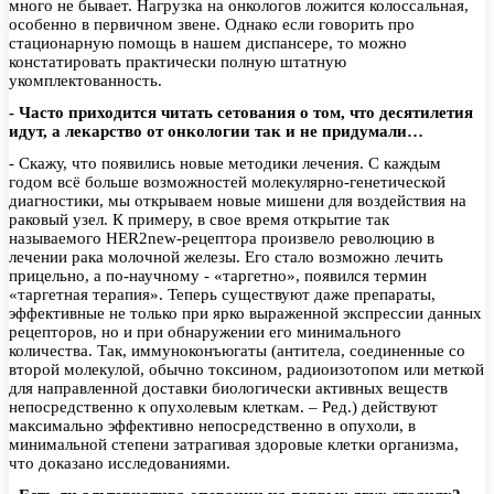
много не бывает. Нагрузка на онкологов ложится колоссальная,
особенно в первичном звене. Однако если говорить про
стационарную помощь в нашем диспансере, то можно
констатировать практически полную штатную
укомплектованность.
- Часто приходится читать сетования о том, что десятилетия
идут, а лекарство от онкологии так и не придумали…
- Скажу, что появились новые методики лечения. С каждым
годом всё больше возможностей молекулярно-генетической
диагностики, мы открываем новые мишени для воздействия на
раковый узел. К примеру, в свое время открытие так
называемого HER2new-рецептора произвело революцию в
лечении рака молочной железы. Его стало возможно лечить
прицельно, а по-научному - «таргетно», появился термин
«таргетная терапия». Теперь существуют даже препараты,
эффективные не только при ярко выраженной экспрессии данных
рецепторов, но и при обнаружении его минимального
количества. Так, иммуноконъюгаты (антитела, соединенные со
второй молекулой, обычно токсином, радиоизотопом или меткой
для направленной доставки биологически активных веществ
непосредственно к опухолевым клеткам. – Ред.) действуют
максимально эффективно непосредственно в опухоли, в
минимальной степени затрагивая здоровые клетки организма,
что доказано исследованиями.