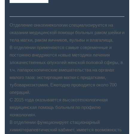
История
Отзывы о работе отделения
Отделение онкогинекологии специализируется на
оказании медицинской помощи больных раком шейки и
тела матки, раком яичников, вульвы и влагалища.
В отделении применяются самые современные и
постоянно внедряются новые методики лечения
злокачественных опухолей женской половой сферы, в
т.ч. лапароскопические вмешательства на органах
малого таза: экстирпация матки с придатками,
тубовариоэктомия. Ежегодно проводится около 700
операций.
С 2015 года оказывается высокотехнологичная
медицинская помощь больным по профилю
«онкология».
В отделении функционирует стационарный
химиотерапевтический кабинет, имеется возможность