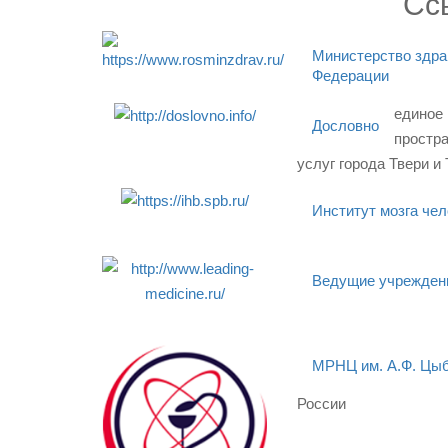
Сс
Министерство здра
Федерации
единое
Дословно
простр
услуг города Твери и
Институт мозга чел
Ведущие учреждени
МРНЦ им. А.Ф. Цы
России